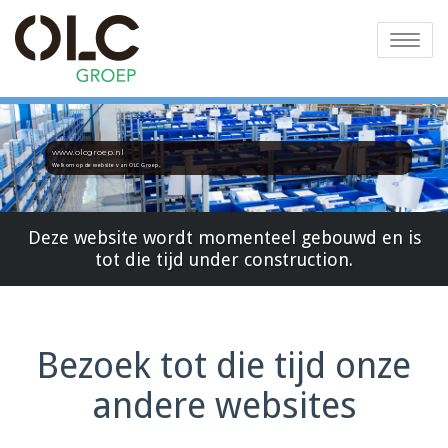
Toggle
navigatio
www.olcgroep.nl
Welkom op de website van OLC Groep.
Deze website wordt momenteel gebouwd en is
tot die tijd under construction.
Bezoek tot die tijd onze
andere websites